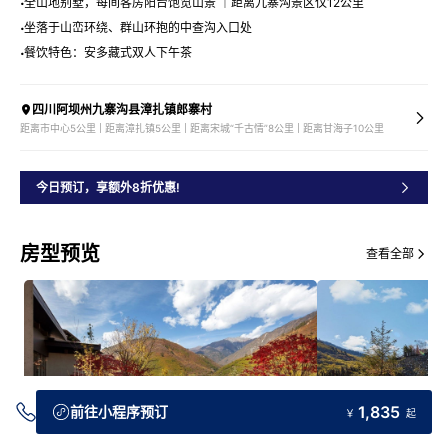
全山地别墅，每间客房阳台饱览山景 ｜距离九寨沟景区仅12公里
坐落于山峦环绕、群山环抱的中查沟入口处
餐饮特色：安多藏式双人下午茶
四川阿坝州九寨沟县漳扎镇郎寨村
距离市中心5公里 | 距离漳扎镇5公里 | 距离宋城“千古情”8公里 | 距离甘海子10公里
今日预订，享额外8折优惠!
房型预览
查看全部
1,835
前往小程序预订
￥
起