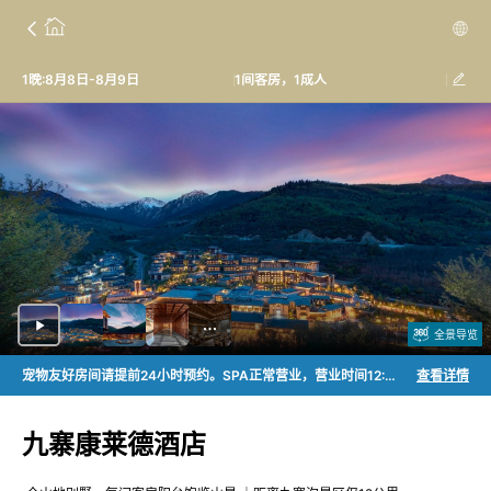
1晚:8月8日-8月9日
1间客房，1成人
全景导览
宠物友好房间请提前24小时预约。SPA正常营业，营业时间12:00-00:00。即日起至2026年12月31日，入住酒店的客人可免费参与当地居民传统锅庄舞蹈体验和彩灯大世界夜场活动。暑期活动：入住首日可享受免费minibar1次。暑期餐饮上新：特色冰滴咖啡、Hi 梅朵限定特色下午茶。
查看详情
九寨康莱德酒店