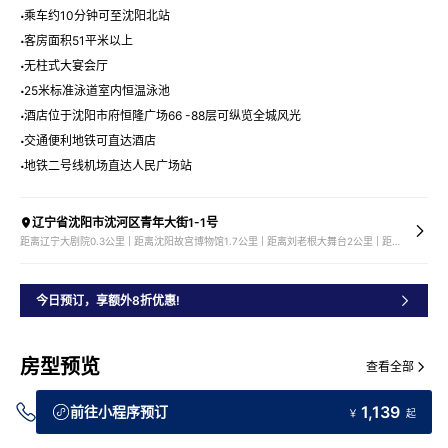
乘车约10分钟可至沈阳北站
客房面积51平米以上
无柱式大宴会厅
25米标准泳道室内恒温泳池
酒店位于沈阳市府恒隆广场66 -88层可纵览全城风光
交通便利地铁可直达酒店
地铁二号线机场直达人民广场站
辽宁省沈阳市沈河区青年大街1-1号
距离辽宁大剧院0.3公里 | 距离沈阳故宫博物馆1.7公里 | 距离刘老根大舞台2公里 | 距离中街2.3公里
今日预订，享额外8折优惠!
房型预览
查看全部
1,139
前往小程序预订
￥
起