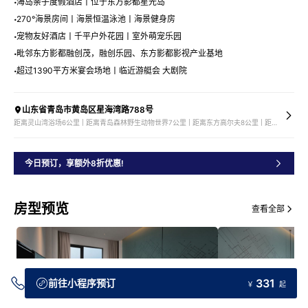
海岛亲子度假酒店丨位于东方影都星光岛
270°海景房间丨海景恒温泳池丨海景健身房
宠物友好酒店丨千平户外花园丨室外萌宠乐园
毗邻东方影都融创茂，融创乐园、东方影都影视产业基地
超过1390平方米宴会场地丨临近游艇会 大剧院
山东省青岛市黄岛区星海湾路788号
距离灵山湾浴场6公里 | 距离青岛森林野生动物世界7公里 | 距离东方高尔夫8公里 | 距离青岛巴德山高尔夫10公里
今日预订，享额外8折优惠!
房型预览
查看全部
331
前往小程序预订
￥
起