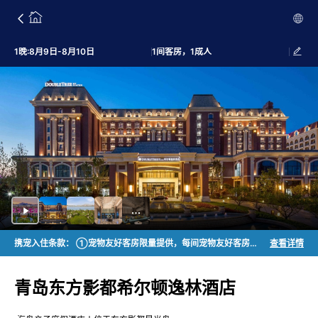
1晚:8月9日-8月10日
1间客房，1成人
携宠入住条款： ①宠物友好客房限量提供，每间宠物友好客房入住不得超过7天，需提前24小时致电0532—89051111转预订部预订（详情咨询预订部）； ②宠物友好客房入住需携带宠物证及防疫本； ③每间宠物友好客房最多携带1只宠物入住； ④每只宠物不超过15公斤，大型犬不可以入住； ⑤携宠入住需要另外收费，按260元/间夜收取清洁费用；7天内清洁费用360元封顶。 ⑥酒店不提供宠物食品，请自行携带。【儿童政策】 每位付费成人仅可免费带一名1.2米以下儿童用餐。 1.2-1.4米需购买儿童票，1.4米以上购买成人票。
查看详情
青岛东方影都希尔顿逸林酒店