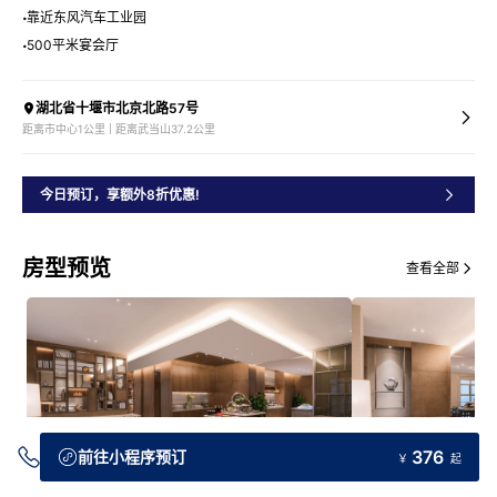
靠近东风汽车工业园
500平米宴会厅
湖北省十堰市北京北路57号
距离市中心1公里 | 距离武当山37.2公里
今日预订，享额外8折优惠!
房型预览
查看全部
376
前往小程序预订
￥
起