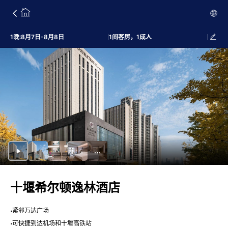
1晚:8月7日-8月8日
1间客房，1成人
十堰希尔顿逸林酒店
紧邻万达广场
可快捷到达机场和十堰高铁站