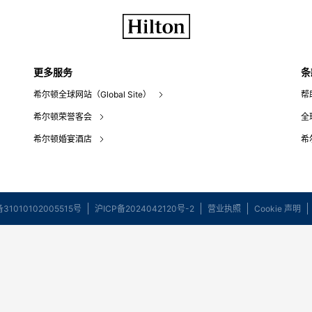
更多服务
条
希尔顿全球网站（Global Site）
帮
希尔顿荣誉客会
全
希尔顿婚宴酒店
希
1010102005515号
沪ICP备2024042120号-2
营业执照
Cookie 声明