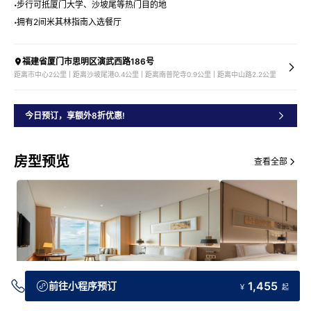
步行可抵厦门大学、沙坡尾等热门目的地
拥有2间米其林指南入选餐厅
福建省厦门市思明区演武西路186号
距离市中心2公里 | 距离沙坡尾港0.4公里 | 距离南普陀寺0.9公里 | 距离中山路2.2公里
今日预订，享额外8折优惠!
房型预览
查看全部
1,455
前往小程序预订
￥
起