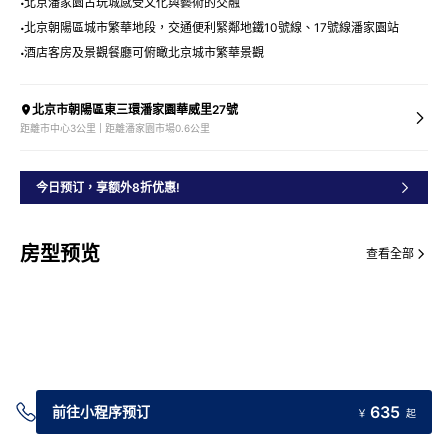
北京潘家園古玩城感受文化與藝術的交融
北京朝陽區城市繁華地段，交通便利緊鄰地鐵10號線、17號線潘家園站
酒店客房及景觀餐廳可俯瞰北京城市繁華景觀
北京市朝陽區東三環潘家園華威里27號
距離市中心3公里 | 距離潘家園市場0.6公里
今日预订，享额外8折优惠!
房型预览
查看全部
635
前往小程序预订
￥
起