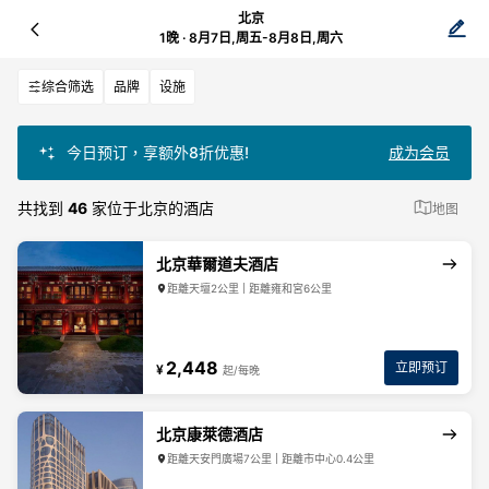
北京
1晚 · 8月7日,周五-8月8日,周六
综合筛选
品牌
设施
今日预订，享额外8折优惠!
成为会员
共找到
46
家位于北京的酒店
地图
北京華爾道夫酒店
距離天壇2公里 | 距離雍和宮6公里
2,448
立即预订
¥
起/每晚
北京康萊德酒店
距離天安門廣場7公里 | 距離市中心0.4公里