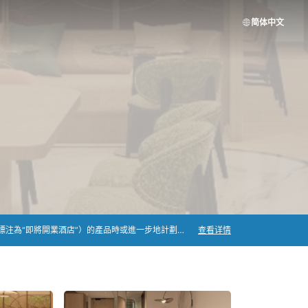
简体中文
因受到不可抗力因素的影響，新建酒店的開業時間有可能推遲，由此可能造成原有預訂時間更改或取消從而影響到您的行程。在預訂新建酒店（通常標注為“即將開業酒店”）的產品時或進一步地計劃您的行程之前，請您充分注意到該等延遲開業的風險，事先與您的入住酒店聯系，了解酒店預售產品的取消政策，以免不必要的損失。祝您擁有一個愉快的希爾頓之旅！
查看详情