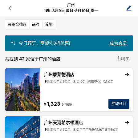
广州
1晚 · 8月9日,周日-8月10日,周一
综合筛选
品牌
设施
今日预订，享额外8折优惠!
成为会员
共找到
42
家位于广州的酒店
地图
广州康莱德酒店
距离市中心3公里 | 距离IGC（购物中心）0.1公里
1,323
立即预订
¥
起/每晚
广州天河希尔顿酒店
距离市中心2公里 | 距离广粤广场极地海洋世界3公里