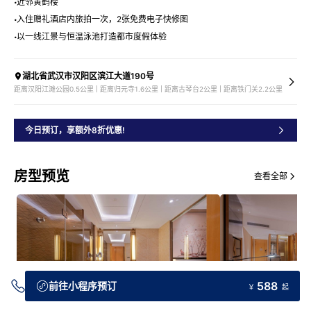
近邻黄鹤楼
入住赠礼酒店内旅拍一次，2张免费电子快修图
以一线江景与恒温泳池打造都市度假体验
湖北省武汉市汉阳区滨江大道190号
距离汉阳江滩公园0.5公里 | 距离归元寺1.6公里 | 距离古琴台2公里 | 距离铁门关2.2公里
今日预订，享额外8折优惠!
房型预览
查看全部
588
前往小程序预订
￥
起