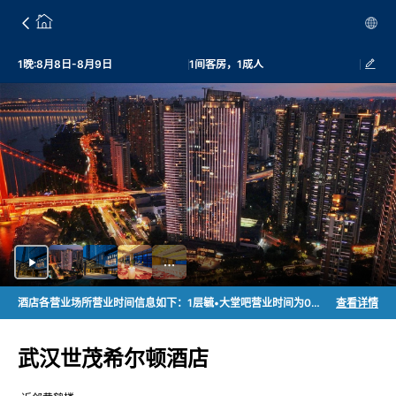
1晚:8月8日-8月9日
1间客房，1成人
酒店各营业场所营业时间信息如下：1层毓•大堂吧营业时间为08:00-23:00；2层玖中餐厅营业时间为午餐时段11:30-14:00, 晚餐时段17:30-21:30；3层汇全日餐厅早餐周一至周日6:30-11:00; 周末午餐时段为12:00-14:30；自助晚餐时段为17:30-21:30；预定婚房 / 生日布置客房需缴 2000 元押金，违规损毁、清洁、噪音产生费用将从中抵扣。
查看详情
武汉世茂希尔顿酒店