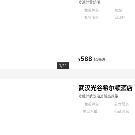
近邻黄鹤楼
免费停车
禁烟
礼宾服务
网球场
588
¥
起/每晚
1/11
武汉光谷希尔顿酒店
毗邻武汉站及新高速路
免费停车
礼宾服务
电动汽车充电站
行政酒廊