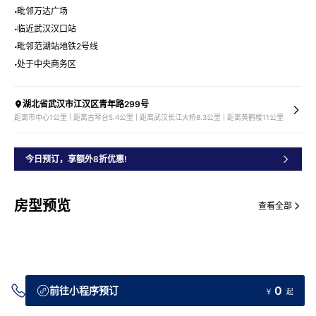
毗邻万达广场
临近武汉汉口站
毗邻范湖站地铁2号线
处于中央商务区
湖北省武汉市江汉区青年路299号
距离市中心1公里 | 距离古琴台5.4公里 | 距离武汉长江大桥8.3公里 | 距离黄鹤楼11公里
今日预订，享额外8折优惠!
房型预览
查看全部
0
前往小程序预订
￥
起