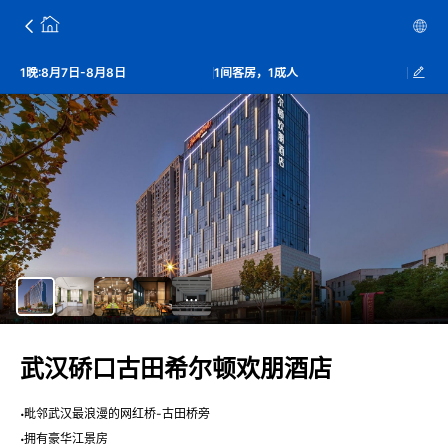
1晚:8月7日-8月8日
1间客房，1成人
武汉硚口古田希尔顿欢朋酒店
毗邻武汉最浪漫的网红桥-古田桥旁
拥有豪华江景房