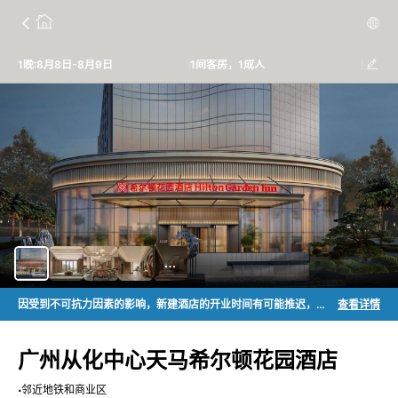
1晚:8月8日-8月9日
1间客房，1成人
因受到不可抗力因素的影响，新建酒店的开业时间有可能推迟，由此可能造成原有预订时间更改或取消从而影响到您的行程。在预订新建酒店（通常标注为“即将开业酒店”）的产品时或进一步地计划您的行程之前，请您充分注意到该等延迟开业的风险，事先与您的入住酒店联系，了解酒店预售产品的取消政策，以免不必要的损失。祝您拥有一个愉快的希尔顿之旅！
查看详情
广州从化中心天马希尔顿花园酒店
邻近地铁和商业区