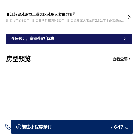
江苏省苏州市工业园区苏州大道东275号
距离市中心3公里 | 距离白塘植物园0.3公里 | 距离苏州摩天轮公园2.8公里 | 距离诚品书店3公里
今日预订，享额外8折优惠!
房型预览
查看全部
647
前往小程序预订
￥
起