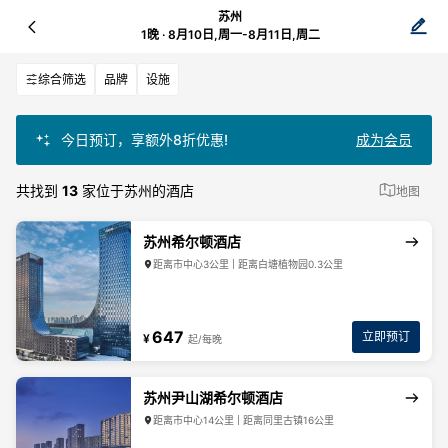
苏州
1晚 · 8月10日,周一-8月11日,周二
综合筛选
品牌
设施
今日预订，享额外8折优惠!
成为会员
共找到
13
家位于苏州的酒店
地图
苏州希尔顿酒店
距离市中心3公里 | 距离白塘植物园0.3公里
647
立即预订
¥
起/每晚
苏州尹山湖希尔顿酒店
距离市中心14公里 | 距离同里古镇16公里