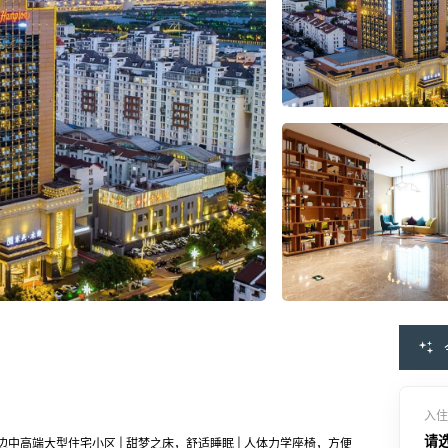
入住
请
边中高端大型住宅小区 | 甜梦之床，舒适睡眠 | 人体力学座椅，方便