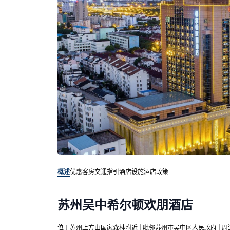
概述
优惠客房
交通指引
酒店设施
酒店政策
苏州吴中希尔顿欢朋酒店
位于苏州上方山国家森林附近 | 毗邻苏州市吴中区人民政府 | 周